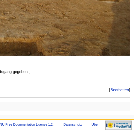
ftsgang gegeben.,
[
Bearbeiten
]
NU Free Documentation License 1.2
.
Datenschutz
Über