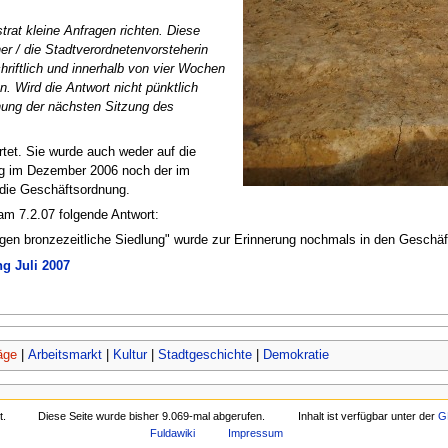
rat kleine Anfragen richten. Diese
r / die Stadtverordnetenvorsteherin
hriftlich und innerhalb von vier Wochen
 Wird die Antwort nicht pünktlich
nung der nächsten Sitzung des
tet. Sie wurde auch weder auf die
g im Dezember 2006 noch der im
 die Geschäftsordnung.
am 7.2.07 folgende Antwort:
ungen bronzezeitliche Siedlung" wurde zur Erinnerung nochmals in den Geschä
g Juli 2007
äge
|
Arbeitsmarkt
|
Kultur
|
Stadtgeschichte
|
Demokratie
t.
Diese Seite wurde bisher 9.069-mal abgerufen.
Inhalt ist verfügbar unter der
G
Fuldawiki
Impressum