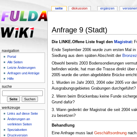
seite
diskussion
ergänzen
versionen
Anfrage 9 (Stadt)
Die LINKE.Offene Liste fragt den
Magistrat
:
F
Ende September 2006 wurde zum ersten Mal in 
navigation
Siedlung aus dem späten Abschnitt der
Bronzez
Portal
Alle Seiten
Obwohl bereits 2003 Bodensondierungen vermuten
Letzte Änderungen
befinden würde, hat man die Trasse direkt über
Anfragen und Anträge
2005 wurde die unten abgebildete Brücke erricht
Hilfe
1. Wurden im Jahr 2003, 2004 oder 2005 vor de
suche
Ausgrabungsgebietes Grabungen durchgeführt?
2. Wenn beim Brückenbau keine Funde sicherges
Grund dafür?
werkzeuge
3. Wann gedenkt der Magistrat die seit 2004 va
Links auf diese Seite
zu besetzen?
Änderungen an
verlinkten Seiten
Behandlung
Spezialseiten
Eine Anfrage muss laut
Geschäftsordnung
nach 
Druckversion