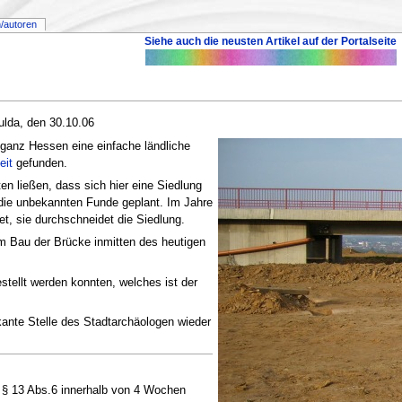
/autoren
Siehe auch die neusten Artikel auf der Portalseite
ulda, den 30.10.06
ganz Hessen eine einfache ländliche
eit
gefunden.
 ließen, dass sich hier eine Siedlung
 die unbekannten Funde geplant. Im Jahre
et, sie durchschneidet die Siedlung.
m Bau der Brücke inmitten des heutigen
tellt werden konnten, welches ist der
kante Stelle des Stadtarchäologen wieder
§ 13 Abs.6 innerhalb von 4 Wochen