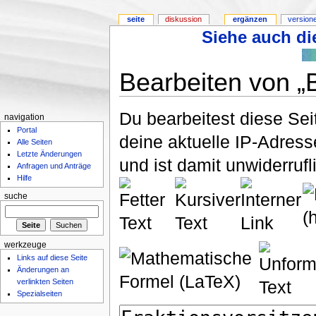
seite
diskussion
ergänzen
version
Siehe auch die
Bearbeiten von „
Du bearbeitest diese Se
navigation
Portal
deine aktuelle IP-Adress
Alle Seiten
Letzte Änderungen
und ist damit unwiderruf
Anfragen und Anträge
Hilfe
suche
werkzeuge
Links auf diese Seite
Änderungen an
verlinkten Seiten
Spezialseiten