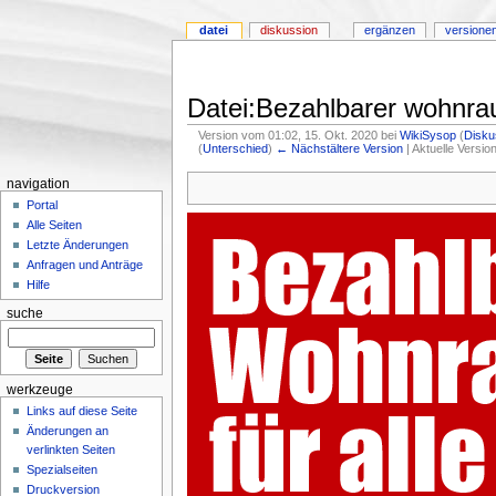
datei
diskussion
ergänzen
versione
Datei:Bezahlbarer wohnrau
Version vom 01:02, 15. Okt. 2020 bei
WikiSysop
(
Disku
(
Unterschied
)
← Nächstältere Version
| Aktuelle Versi
navigation
Portal
Alle Seiten
Letzte Änderungen
Anfragen und Anträge
Hilfe
suche
werkzeuge
Links auf diese Seite
Änderungen an
verlinkten Seiten
Spezialseiten
Druckversion