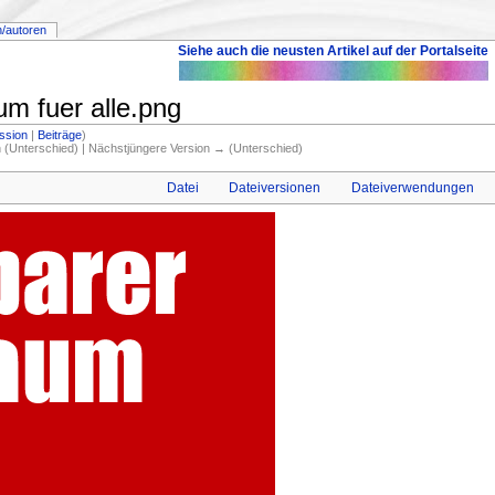
n/autoren
Siehe auch die neusten Artikel auf der Portalseite
m fuer alle.png
ssion
|
Beiträge
)
on (Unterschied) | Nächstjüngere Version → (Unterschied)
Datei
Dateiversionen
Dateiverwendungen