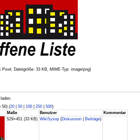
51 Pixel, Dateigröße: 33 KB, MIME-Typ: image/png)
 laden.
 50) (
20
|
50
|
100
|
250
|
500
)
Maße
Benutzer
Kommentar
529×451
(33 KB)
WikiSysop
(
Diskussion
|
Beiträge
)