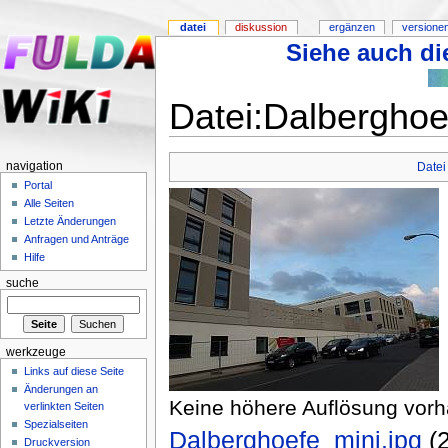
datei
diskussion
ergänzen
versione
Siehe auch die
Datei:Dalberghoe
navigation
Datei
Portal
Alle Seiten
Letzte Änderungen
Anfragen und Anträge
Hilfe
suche
werkzeuge
Links auf diese Seite
Änderungen an
Keine höhere Auflösung vor
verlinkten Seiten
Spezialseiten
Dalberghoefe_mini.jpg
‎ 
Druckversion