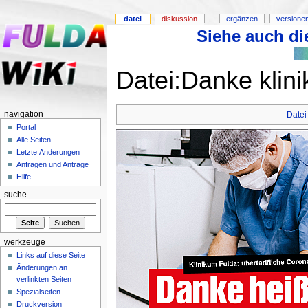
datei
diskussion
ergänzen
versione
Siehe auch die
Datei:Danke klini
navigation
Datei
Portal
Alle Seiten
Letzte Änderungen
Anfragen und Anträge
Hilfe
suche
werkzeuge
Links auf diese Seite
Änderungen an
verlinkten Seiten
Spezialseiten
Druckversion