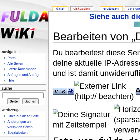
datei
diskussion
ergänzen
version
Siehe auch die
Bearbeiten von „D
Du bearbeitest diese Se
navigation
Portal
deine aktuelle IP-Adress
Alle Seiten
Letzte Änderungen
und ist damit unwiderruf
Anfragen und Anträge
Hilfe
suche
werkzeuge
Links auf diese Seite
Änderungen an
verlinkten Seiten
Spezialseiten