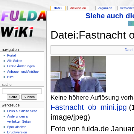
datei
diskussion
ergänzen
versione
Siehe auch die
Datei:Fastnacht o
navigation
Datei
Portal
Alle Seiten
Letzte Änderungen
Anfragen und Anträge
Hilfe
suche
Keine höhere Auflösung vor
Fastnacht_ob_mini.jpg
‎ 
werkzeuge
Links auf diese Seite
image/jpeg)
Änderungen an
verlinkten Seiten
Foto von fulda.de Janua
Spezialseiten
Druckversion