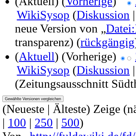
(Aktuell) (
Vorherige
)
WikiSysop
(
Diskussion
neue Version von „
Datei:
transparenz)
(
rückgängig
(
Aktuell
) (Vorherige)
WikiSysop
(
Diskussion
(Zeitungsausschnitt Südt
(Neueste | Älteste) Zeige (n
|
100
|
250
|
500
)