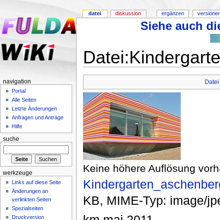
datei
diskussion
ergänzen
versione
Siehe auch die
Datei:Kindergart
navigation
Datei
Portal
Alle Seiten
Letzte Änderungen
Anfragen und Anträge
Hilfe
suche
Keine höhere Auflösung vor
werkzeuge
Kindergarten_aschenber
Links auf diese Seite
Änderungen an
KB, MIME-Typ: image/jp
verlinkten Seiten
Spezialseiten
km mai 2011
Druckversion