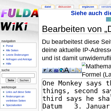
datei
diskussion
ergänzen
version
Siehe auch die
Bearbeiten von „D
Du bearbeitest diese Se
navigation
Portal
deine aktuelle IP-Adress
Alle Seiten
Letzte Änderungen
und ist damit unwiderruf
Anfragen und Anträge
Hilfe
suche
werkzeuge
Links auf diese Seite
Änderungen an
verlinkten Seiten
Spezialseiten