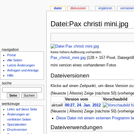
datei
diskussion
ergänzen
versione
Datei:Pax christi mini.jpg
navigation
Keine höhere Auflösung vorhanden.
Portal
Pax_christi_mini.jpg
‎ (128 × 157 Pixel, Dateigr
Alle Seiten
mini version eines vorhandenen Fotos
Letzte Änderungen
Anfragen und Anträge
Dateiversionen
Hilfe
suche
Klicke auf einen Zeitpunkt, um diese Version zu
(Neueste | Älteste) Zeige (nächste 50) (vorherige
Version vom
Vorschaubild
werkzeuge
aktuell
00:27, 24. Jan. 2012
Links auf diese Seite
(Neueste | Älteste) Zeige (nächste 50) (vorherige
Änderungen an
Diese Datei mit einem externen Programm b
verlinkten Seiten
Spezialseiten
Dateiverwendungen
Druckversion