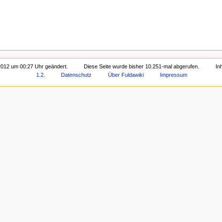
2012 um 00:27 Uhr geändert.
Diese Seite wurde bisher 10.251-mal abgerufen.
In
1.2
.
Datenschutz
Über Fuldawiki
Impressum