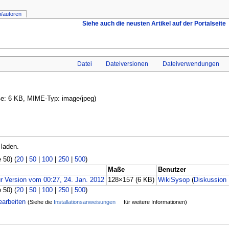
n/autoren
Siehe auch die neusten Artikel auf der Portalseite
Datei
Dateiversionen
Dateiverwendungen
öße: 6 KB, MIME-Typ: image/jpeg)
 laden.
 50) (
20
|
50
|
100
|
250
|
500
)
Maße
Benutzer
128×157
(6 KB)
WikiSysop
(
Diskussion
 50) (
20
|
50
|
100
|
250
|
500
)
earbeiten
(Siehe die
Installationsanweisungen
für weitere Informationen)