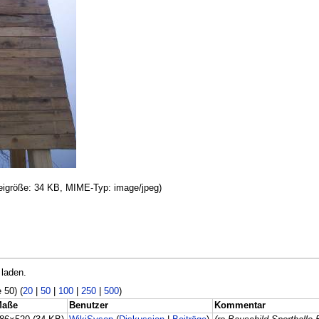
ateigröße: 34 KB, MIME-Typ: image/jpeg)
 laden.
 50) (
20
|
50
|
100
|
250
|
500
)
Maße
Benutzer
Kommentar