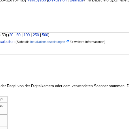
86×520
(34 KB)
WikiSysop
(
Diskussion
|
Beiträge
)
(ro Bauschild Sporthalle
 50) (
20
|
50
|
100
|
250
|
500
)
earbeiten
(Siehe die
Installationsanweisungen
für weitere Informationen)
in der Regel von der Digitalkamera oder dem verwendeten Scanner stammen. Du
NY
00