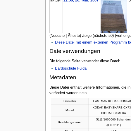
aktuell
22:58, 28. Mär. 2007
3
(Neueste | Älteste) Zeige (nächste 50) (vorherige
Diese Datei mit einem externen Programm b
Dateiverwendungen
Die folgende Seite verwendet diese Datei:
Bardoschule Fulda
Metadaten
Diese Datei enthält weitere Informationen, die 
verändert worden sein.
Hersteller
EASTMAN KODAK COMPA
KODAK EASYSHARE CX73
Modell
DIGITAL CAMERA
5111/1000000 Sekunden
Belichtungsdauer
(0.005111)