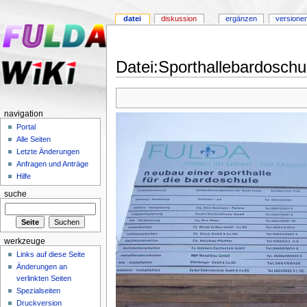
datei
diskussion
ergänzen
versione
Datei:Sporthallebardoschu
navigation
Portal
Alle Seiten
Letzte Änderungen
Anfragen und Anträge
Hilfe
suche
werkzeuge
Links auf diese Seite
Änderungen an
verlinkten Seiten
Spezialseiten
Druckversion