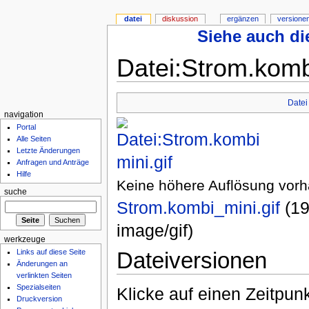
datei
diskussion
ergänzen
versione
Siehe auch die
Datei:Strom.kombi
Datei
navigation
Portal
Alle Seiten
Letzte Änderungen
Anfragen und Anträge
Hilfe
Keine höhere Auflösung vor
suche
Strom.kombi_mini.gif
‎ (
image/gif)
werkzeuge
Dateiversionen
Links auf diese Seite
Änderungen an
verlinkten Seiten
Spezialseiten
Klicke auf einen Zeitpun
Druckversion