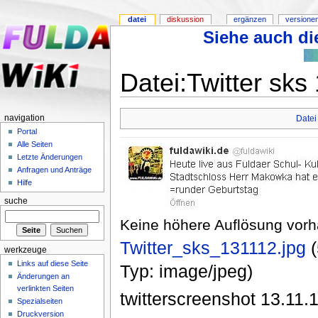
datei
diskussion
ergänzen
versione
Siehe auch die
Datei:Twitter sks
navigation
Datei
Portal
Alle Seiten
Letzte Änderungen
Anfragen und Anträge
Hilfe
suche
Keine höhere Auflösung vor
Twitter_sks_131112.jpg
‎
werkzeuge
Links auf diese Seite
Typ: image/jpeg)
Änderungen an
verlinkten Seiten
twitterscreenshot 13.11.
Spezialseiten
Druckversion