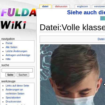
datei
diskussion
ergänzen
versione
Siehe auch die
Datei:Volle klas
navigation
Datei
Portal
Alle Seiten
Letzte Änderungen
Anfragen und Anträge
Hilfe
suche
werkzeuge
Links auf diese Seite
Änderungen an
verlinkten Seiten
Spezialseiten
Druckversion