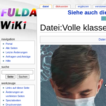
datei
diskussion
ergänzen
versione
Siehe auch die
Datei:Volle klas
navigation
Datei
Portal
Alle Seiten
Letzte Änderungen
Anfragen und Anträge
Hilfe
suche
werkzeuge
Links auf diese Seite
Änderungen an
verlinkten Seiten
Spezialseiten
Druckversion