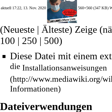
aktuell
17:22, 13. Nov. 2020
560×560
(347 KB)
W
(Neueste | Älteste) Zeige (n
100
|
250
|
500
)
Diese Datei mit einem ex
die
Installationsanweisungen
Informationen)
Dateiverwendungen