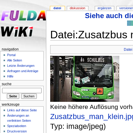
datei
diskussion
ergänzen
versione
Siehe auch die
Datei:Zusatzbus 
navigation
Datei
Portal
Alle Seiten
Letzte Änderungen
Anfragen und Anträge
Hilfe
suche
werkzeuge
Keine höhere Auflösung vor
Links auf diese Seite
Zusatzbus_man_klein.jp
Änderungen an
verlinkten Seiten
Typ: image/jpeg)
Spezialseiten
Druckversion