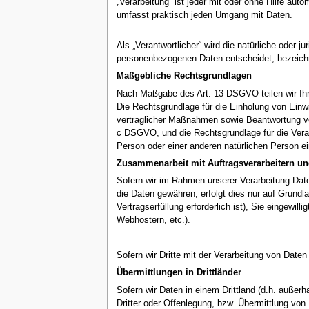
„Verarbeitung“ ist jeder mit oder ohne Hilfe a
umfasst praktisch jeden Umgang mit Daten.
Als „Verantwortlicher“ wird die natürliche oder 
personenbezogenen Daten entscheidet, bezeich
Maßgebliche Rechtsgrundlagen
Nach Maßgabe des Art. 13 DSGVO teilen wir Ihne
Die Rechtsgrundlage für die Einholung von Einwil
vertraglicher Maßnahmen sowie Beantwortung von A
c DSGVO, und die Rechtsgrundlage für die Verarb
Person oder einer anderen natürlichen Person e
Zusammenarbeit mit Auftragsverarbeitern und
Sofern wir im Rahmen unserer Verarbeitung Date
die Daten gewähren, erfolgt dies nur auf Grundla
Vertragserfüllung erforderlich ist), Sie eingewil
Webhostern, etc.).
Sofern wir Dritte mit der Verarbeitung von Date
Übermittlungen in Drittländer
Sofern wir Daten in einem Drittland (d.h. auß
Dritter oder Offenlegung, bzw. Übermittlung von D