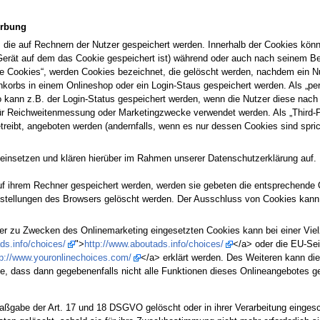
erbung
, die auf Rechnern der Nutzer gespeichert werden. Innerhalb der Cookies kön
erät auf dem das Cookie gespeichert ist) während oder auch nach seinem Be
te Cookies“, werden Cookies bezeichnet, die gelöscht werden, nachdem ein Nu
nkorbs in einem Onlineshop oder ein Login-Staus gespeichert werden. Als „pe
o kann z.B. der Login-Status gespeichert werden, wenn die Nutzer diese na
für Reichweitenmessung oder Marketingzwecke verwendet werden. Als „Third-P
reibt, angeboten werden (andernfalls, wenn es nur dessen Cookies sind spric
insetzen und klären hierüber im Rahmen unserer Datenschutzerklärung auf.
uf ihrem Rechner gespeichert werden, werden sie gebeten die entsprechende O
stellungen des Browsers gelöscht werden. Der Ausschluss von Cookies kann
er zu Zwecken des Onlinemarketing eingesetzten Cookies kann bei einer Vielza
ds.info/choices/
">
http://www.aboutads.info/choices/
</a> oder die EU-Sei
tp://www.youronlinechoices.com/
</a> erklärt werden. Des Weiteren kann di
ie, dass dann gegebenenfalls nicht alle Funktionen dieses Onlineangebotes 
ßgabe der Art. 17 und 18 DSGVO gelöscht oder in ihrer Verarbeitung einges