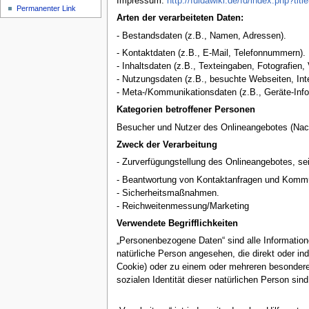
Impressum:
http://fuldawiki.de/fd/index.php?ti
Permanenter Link
Arten der verarbeiteten Daten:
- Bestandsdaten (z.B., Namen, Adressen).
- Kontaktdaten (z.B., E-Mail, Telefonnummern).
- Inhaltsdaten (z.B., Texteingaben, Fotografien,
- Nutzungsdaten (z.B., besuchte Webseiten, Inte
- Meta-/Kommunikationsdaten (z.B., Geräte-Info
Kategorien betroffener Personen
Besucher und Nutzer des Onlineangebotes (Nach
Zweck der Verarbeitung
- Zurverfügungstellung des Onlineangebotes, sei
- Beantwortung von Kontaktanfragen und Kommu
- Sicherheitsmaßnahmen.
- Reichweitenmessung/Marketing
Verwendete Begrifflichkeiten
„Personenbezogene Daten“ sind alle Informationen,
natürliche Person angesehen, die direkt oder i
Cookie) oder zu einem oder mehreren besonderen 
sozialen Identität dieser natürlichen Person sind