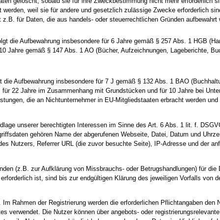
ten gelöscht, sobald sie für ihre Zweckbestimmung nicht mehr erforderlich s
 werden, weil sie für andere und gesetzlich zulässige Zwecke erforderlich sin
lt z.B. für Daten, die aus handels- oder steuerrechtlichen Gründen aufbewahr
olgt die Aufbewahrung insbesondere für 6 Jahre gemäß § 257 Abs. 1 HGB (Han
r 10 Jahre gemäß § 147 Abs. 1 AO (Bücher, Aufzeichnungen, Lageberichte, Bu
lgt die Aufbewahrung insbesondere für 7 J gemäß § 132 Abs. 1 BAO (Buchhal
, für 22 Jahre im Zusammenhang mit Grundstücken und für 10 Jahre bei Unte
stungen, die an Nichtunternehmer in EU-Mitgliedstaaten erbracht werden un
dlage unserer berechtigten Interessen im Sinne des Art. 6 Abs. 1 lit. f. DSGV
ugriffsdaten gehören Name der abgerufenen Webseite, Datei, Datum und Uhrzei
es Nutzers, Referrer URL (die zuvor besuchte Seite), IP-Adresse und der anf
ünden (z.B. zur Aufklärung von Missbrauchs- oder Betrugshandlungen) für di
forderlich ist, sind bis zur endgültigen Klärung des jeweiligen Vorfalls vo
. Im Rahmen der Registrierung werden die erforderlichen Pflichtangaben den 
es verwendet. Die Nutzer können über angebots- oder registrierungsrelevan