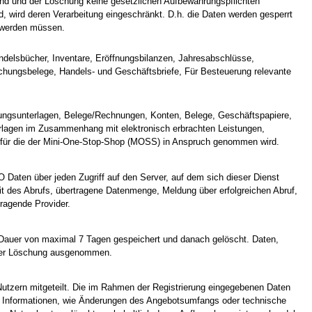
ind und der Löschung keine gesetzlichen Aufbewahrungspflichten
d, wird deren Verarbeitung eingeschränkt. D.h. die Daten werden gesperrt
t werden müssen.
delsbücher, Inventare, Eröffnungsbilanzen, Jahresabschlüsse,
chungsbelege, Handels- und Geschäftsbriefe, Für Besteuerung relevante
tungsunterlagen, Belege/Rechnungen, Konten, Belege, Geschäftspapiere,
rlagen im Zusammenhang mit elektronisch erbrachten Leistungen,
d für die der Mini-One-Stop-Shop (MOSS) in Anspruch genommen wird.
O Daten über jeden Zugriff auf den Server, auf dem sich dieser Dienst
t des Abrufs, übertragene Datenmenge, Meldung über erfolgreichen Abruf,
ragende Provider.
e Dauer von maximal 7 Tagen gespeichert und danach gelöscht. Daten,
n der Löschung ausgenommen.
Nutzern mitgeteilt. Die im Rahmen der Registrierung eingegebenen Daten
te Informationen, wie Änderungen des Angebotsumfangs oder technische