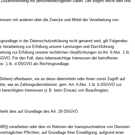
 im Zusammenhang mit personenbezogenen Daten. Der Begriff reicht weit und
gemeinsam mit anderen über die Zwecke und Mittel der Verarbeitung von
undlage in der Datenschutzerklärung nicht genannt wird, gilt Folgendes:
ie Verarbeitung zur Erfüllung unserer Leistungen und Durchführung
ng zur Erfüllung unserer rechtlichen Verpflichtungen ist Art. 6 Abs. 1 lit.
DSGVO. Für den Fall, dass lebenswichtige Interessen der betroffenen
bs. 1 lit. d DSGVO als Rechtsgrundlage.
ten) offenbaren, sie an diese übermitteln oder ihnen sonst Zugriff auf
tte, wie an Zahlungsdienstleister, gem. Art. 6 Abs. 1 lit. b DSGVO zur
rer berechtigten Interessen (z.B. beim Einsatz von Beauftragten,
schieht dies auf Grundlage des Art. 28 DSGVO.
(EWR)) verarbeiten oder dies im Rahmen der Inanspruchnahme von Diensten
vertraglichen Pflichten, auf Grundlage Ihrer Einwilligung, aufgrund einer