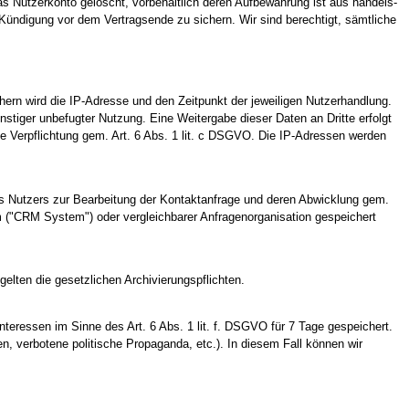
s Nutzerkonto gelöscht, vorbehaltlich deren Aufbewahrung ist aus handels-
r Kündigung vor dem Vertragsende zu sichern. Wir sind berechtigt, sämtliche
rn wird die IP-Adresse und den Zeitpunkt der jeweiligen Nutzerhandlung.
stiger unbefugter Nutzung. Eine Weitergabe dieser Daten an Dritte erfolgt
che Verpflichtung gem. Art. 6 Abs. 1 lit. c DSGVO. Die IP-Adressen werden
es Nutzers zur Bearbeitung der Kontaktanfrage und deren Abwicklung gem.
 ("CRM System") oder vergleichbarer Anfragenorganisation gespeichert
 gelten die gesetzlichen Archivierungspflichten.
teressen im Sinne des Art. 6 Abs. 1 lit. f. DSGVO für 7 Tage gespeichert.
en, verbotene politische Propaganda, etc.). In diesem Fall können wir