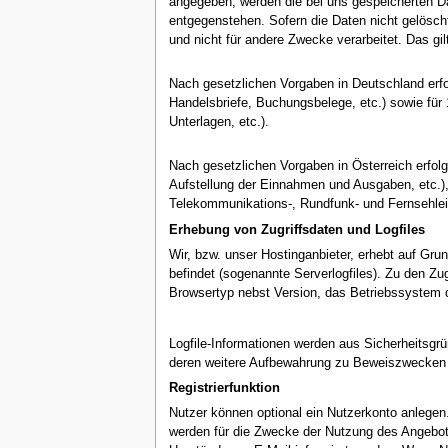
angegeben, werden die bei uns gespeicherten Da
entgegenstehen. Sofern die Daten nicht gelöscht
und nicht für andere Zwecke verarbeitet. Das gi
Nach gesetzlichen Vorgaben in Deutschland erf
Handelsbriefe, Buchungsbelege, etc.) sowie fü
Unterlagen, etc.).
Nach gesetzlichen Vorgaben in Österreich erfo
Aufstellung der Einnahmen und Ausgaben, etc.)
Telekommunikations-, Rundfunk- und Fernsehlei
Erhebung von Zugriffsdaten und Logfiles
Wir, bzw. unser Hostinganbieter, erhebt auf Grun
befindet (sogenannte Serverlogfiles). Zu den Z
Browsertyp nebst Version, das Betriebssystem d
Logfile-Informationen werden aus Sicherheitsgr
deren weitere Aufbewahrung zu Beweiszwecken er
Registrierfunktion
Nutzer können optional ein Nutzerkonto anlegen
werden für die Zwecke der Nutzung des Angebot