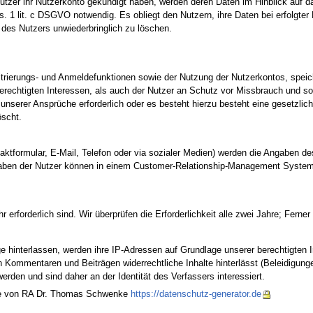
tzer ihr Nutzerkonto gekündigt haben, werden deren Daten im Hinblick auf da
bs. 1 lit. c DSGVO notwendig. Es obliegt den Nutzern, ihre Daten bei erfolgte
des Nutzers unwiederbringlich zu löschen.
ierungs- und Anmeldefunktionen sowie der Nutzung der Nutzerkontos, speiche
erechtigten Interessen, als auch der Nutzer an Schutz vor Missbrauch und son
g unserer Ansprüche erforderlich oder es besteht hierzu besteht eine gesetzli
öscht.
aktformular, E-Mail, Telefon oder via sozialer Medien) werden die Angaben d
Angaben der Nutzer können in einem Customer-Relationship-Management System
 erforderlich sind. Wir überprüfen die Erforderlichkeit alle zwei Jahre; Ferner
hinterlassen, werden ihre IP-Adressen auf Grundlage unserer berechtigten In
in Kommentaren und Beiträgen widerrechtliche Inhalte hinterlässt (Beleidigung
erden und sind daher an der Identität des Verfassers interessiert.
.de von RA Dr. Thomas Schwenke
https://datenschutz-generator.de