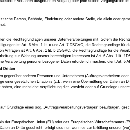
utomatisierter Verfahren ausgeführten Vorgang oder jede solche Vorgangsreihe
juristische Person, Behörde, Einrichtung oder andere Stelle, die allein oder 
net.
n die Rechtsgrundlagen unserer Datenverarbeitungen mit. Sofern die Rechtsgr
ligungen ist Art. 6 Abs. 1 lit. a und Art. 7 DSGVO, die Rechtsgrundlage für d
nfragen ist Art. 6 Abs. 1 lit. b DSGVO, die Rechtsgrundlage für die Verarbeitu
eitung zur Wahrung unserer berechtigten Interessen ist Art. 6 Abs. 1 lit. f 
ine Verarbeitung personenbezogener Daten erforderlich machen, dient Art. 6 A
 Dritten
n gegenüber anderen Personen und Unternehmen (Auftragsverarbeitern oder Drit
ge einer gesetzlichen Erlaubnis (z.B. wenn eine Übermittlung der Daten an Dri
ligt haben, eine rechtliche Verpflichtung dies vorsieht oder auf Grundlage unse
n auf Grundlage eines sog. „Auftragsverarbeitungsvertrages“ beauftragen, ge
erhalb der Europäischen Union (EU) oder des Europäischen Wirtschaftsraums 
aten an Dritte geschieht, erfolgt dies nur, wenn es zur Erfüllung unserer (vor)