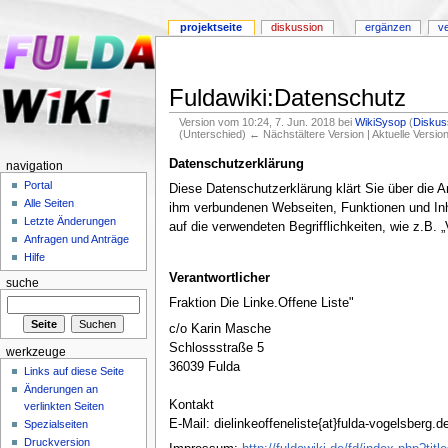
projektseite
diskussion
ergänzen
v
Fuldawiki:Datenschutz
Version vom 10:24, 7. Jun. 2018 bei
WikiSysop
(
Diskus
(Unterschied) ← Nächstältere Version | Aktuelle Versi
Datenschutzerklärung
navigation
Portal
Diese Datenschutzerklärung klärt Sie über die 
Alle Seiten
ihm verbundenen Webseiten, Funktionen und Inha
Letzte Änderungen
auf die verwendeten Begrifflichkeiten, wie z.B. 
Anfragen und Anträge
Hilfe
Verantwortlicher
suche
Fraktion Die Linke.Offene Liste"
c/o Karin Masche
Schlossstraße 5
werkzeuge
36039 Fulda
Links auf diese Seite
Änderungen an
Kontakt
verlinkten Seiten
E-Mail: dielinkeoffeneliste{at}fulda-vogelsberg.d
Spezialseiten
Druckversion