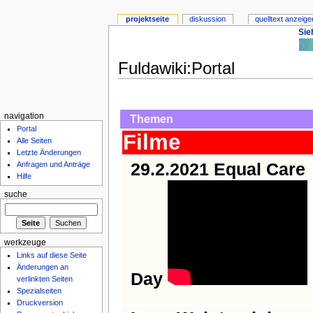
projektseite
diskussion
quelltext anzeige
Sie
Fuldawiki:Portal
navigation
Themen
Portal
Filme
Alle Seiten
Letzte Änderungen
29.2.2021 Equal Care
Anfragen und Anträge
Hilfe
suche
werkzeuge
Links auf diese Seite
Änderungen an
Day
verlinkten Seiten
Spezialseiten
Druckversion