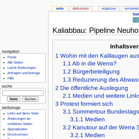
seite
diskussion
ergänzen
versionen
Sie
Kaliabbau: Pipeline Neuho
Inhaltsver
navigation
1
Wohin mit den Kalilaugen au
Portal
1.1
Ab in die Werra?
Alle Seiten
Letzte Änderungen
1.2
Bürgerbeteiligung
Anfragen und Anträge
1.3
Reduzierung des Abwas
Hilfe
suche
2
Die öffentliche Auslegung
2.1
Medien und weitere Link
3
Protest formiert sich
werkzeuge
3.1
Sommertour Bundestags
Links auf diese Seite
3.1.1
Medien
Änderungen an
verlinkten Seiten
3.2
Kanutour auf der Werra
Spezialseiten
3.2.1
Medien
Druckversion