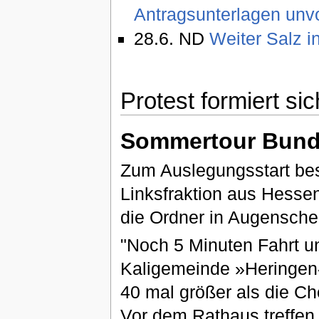
Antragsunterlagen unvo
28.6. ND
Weiter Salz i
Protest formiert sic
Sommertour Bund
Zum Auslegungsstart be
Linksfraktion aus Hess
die Ordner in Augensche
"Noch 5 Minuten Fahrt und
Kaligemeinde »Heringen«
40 mal größer als die C
Vor dem Rathaus treffen 