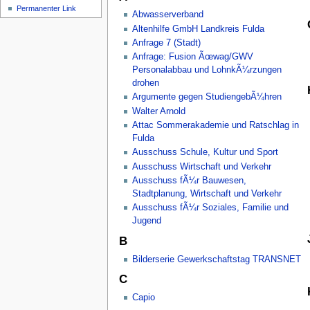
Permanenter Link
Abwasserverband
Altenhilfe GmbH Landkreis Fulda
Anfrage 7 (Stadt)
Anfrage: Fusion Ãœwag/GWV
Personalabbau und LohnkÃ¼rzungen
drohen
Argumente gegen StudiengebÃ¼hren
Walter Arnold
Attac Sommerakademie und Ratschlag in
Fulda
Ausschuss Schule, Kultur und Sport
Ausschuss Wirtschaft und Verkehr
Ausschuss fÃ¼r Bauwesen,
Stadtplanung, Wirtschaft und Verkehr
Ausschuss fÃ¼r Soziales, Familie und
Jugend
B
Bilderserie Gewerkschaftstag TRANSNET
C
Capio