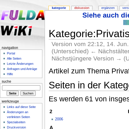
kategorie
diskussion
ergänzen
vers
Siehe auch die
Kategorie:Privati
Version vom 22:12, 14. Jun
navigation
(Unterschied) ← Nächstältere
Portal
Nächstjüngere Version → (U
Alle Seiten
Letzte Änderungen
Artikel zum Thema Privat
Anfragen und Anträge
Hilfe
Seiten in der Kateg
suche
Es werden 61 von insges
werkzeuge
Links auf diese Seite
2
Änderungen an
verlinkten Seiten
2006
Spezialseiten
A
Druckversion