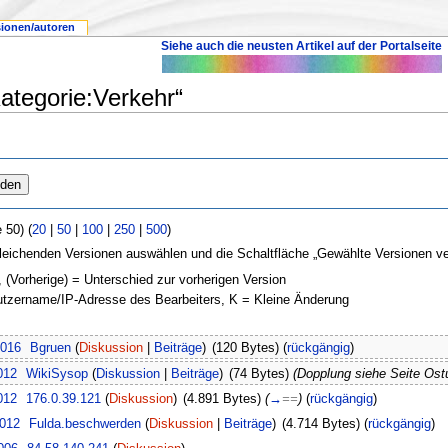
sionen/autoren
Siehe auch die neusten Artikel auf der Portalseite
ategorie:Verkehr“
 50) (
20
|
50
|
100
|
250
|
500
)
leichenden Versionen auswählen und die Schaltfläche „Gewählte Versionen ver
, (Vorherige) = Unterschied zur vorherigen Version
nutzername/IP-Adresse des Bearbeiters, K = Kleine Änderung
2016
Bgruen
(
Diskussion
|
Beiträge
)
(120 Bytes)
(
rückgängig
)
012
WikiSysop
(
Diskussion
|
Beiträge
)
(74 Bytes)
(Dopplung siehe Seite Os
012
176.0.39.121
(
Diskussion
)
(4.891 Bytes)
(
→
==
)
(
rückgängig
)
2012
Fulda.beschwerden
(
Diskussion
|
Beiträge
)
(4.714 Bytes)
(
rückgängig
)