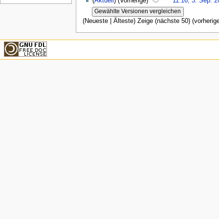
(
Aktuell
) (Vorherige)
11:16, 3. Sep. 2
(Neueste | Älteste) Zeige (nächste 50) (vorherige