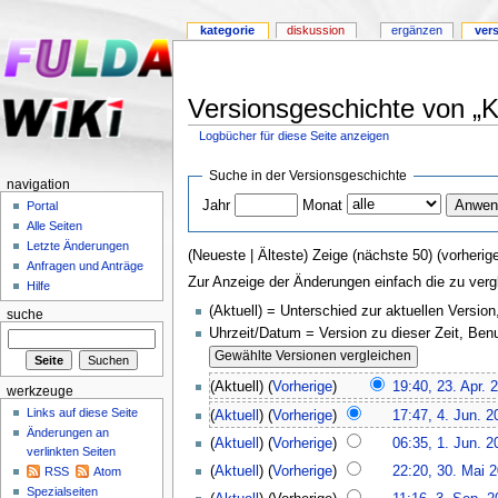
kategorie
diskussion
ergänzen
ver
Versionsgeschichte von „K
Logbücher für diese Seite anzeigen
Suche in der Versionsgeschichte
navigation
Jahr
Monat
Portal
Alle Seiten
Letzte Änderungen
(Neueste | Älteste) Zeige (nächste 50) (vorherige
Anfragen und Anträge
Zur Anzeige der Änderungen einfach die zu verg
Hilfe
(Aktuell) = Unterschied zur aktuellen Version
suche
Uhrzeit/Datum = Version zu dieser Zeit, Be
(Aktuell) (
Vorherige
)
19:40, 23. Apr. 
werkzeuge
Links auf diese Seite
(
Aktuell
) (
Vorherige
)
17:47, 4. Jun. 2
Änderungen an
(
Aktuell
) (
Vorherige
)
06:35, 1. Jun. 2
verlinkten Seiten
(
Aktuell
) (
Vorherige
)
22:20, 30. Mai 
RSS
Atom
Spezialseiten