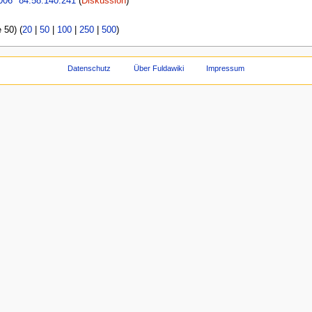
006
84.58.140.241
(
Diskussion
)
 50) (
20
|
50
|
100
|
250
|
500
)
Datenschutz
Über Fuldawiki
Impressum