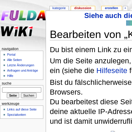
kategorie
diskussion
erstellen
+
Siehe auch die
Bearbeiten von „
Du bist einem Link zu ein
navigation
Portal
Um die Seite anzulegen,
Alle Seiten
Letzte Änderungen
ein (siehe die
Hilfeseite
f
Anfragen und Anträge
Hilfe
Bist du fälschlicherweise
suche
Browsers.
Du bearbeitest diese Se
werkzeuge
deine aktuelle IP-Adress
Links auf diese Seite
Spezialseiten
und ist damit unwiderruf