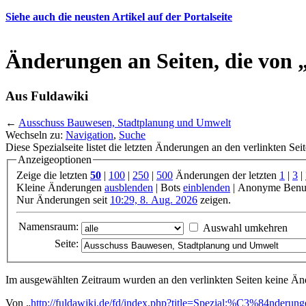
Siehe auch die neusten Artikel auf der Portalseite
Änderungen an Seiten, die von 
Aus Fuldawiki
←
Ausschuss Bauwesen, Stadtplanung und Umwelt
Wechseln zu:
Navigation
,
Suche
Diese Spezialseite listet die letzten Änderungen an den verlinkten Sei
Anzeigeoptionen
Zeige die letzten
50
|
100
|
250
|
500
Änderungen der letzten
1
|
3
|
Kleine Änderungen
ausblenden
| Bots
einblenden
| Anonyme Benu
Nur Änderungen seit
10:29, 8. Aug. 2026
zeigen.
Namensraum:
Auswahl umkehren
Seite:
Im ausgewählten Zeitraum wurden an den verlinkten Seiten keine 
Von „
http://fuldawiki.de/fd/index.php?title=Spezial:%C3%84nderung