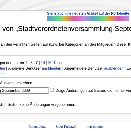
Siehe auch die neusten Artikel auf der Portalseite
e von „Stadtverordnetenversammlung Septe
 an den verlinkten Seiten auf (bzw. bei Kategorien an den Mitgliedern dieser K
en der letzten
1
|
3
|
7
|
14
|
30
Tage.
den
| Anonyme Benutzer
ausblenden
| Angemeldete Benutzer
ausblenden
| Ei
en.
Auswahl umkehren
Zeige Änderungen auf Seiten, die hierher ve
nkten Seiten keine Änderungen vorgenommen.
Datenschutz
Über Fuldawiki
Impressum