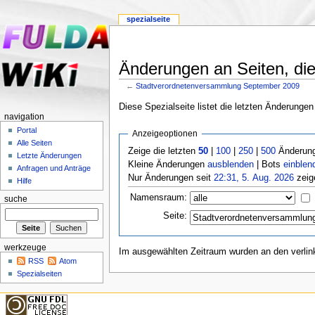
spezialseite
Änderungen an Seiten, di
←
Stadtverordnetenversammlung September 2009
Diese Spezialseite listet die letzten Änderungen
navigation
Portal
Anzeigeoptionen
Alle Seiten
Zeige die letzten
50
|
100
|
250
|
500
Änderung
Letzte Änderungen
Kleine Änderungen
ausblenden
| Bots
einblen
Anfragen und Anträge
Nur Änderungen seit
22:31, 5. Aug. 2026
zeig
Hilfe
Namensraum:
suche
Seite:
werkzeuge
Im ausgewählten Zeitraum wurden an den verli
RSS
Atom
Spezialseiten