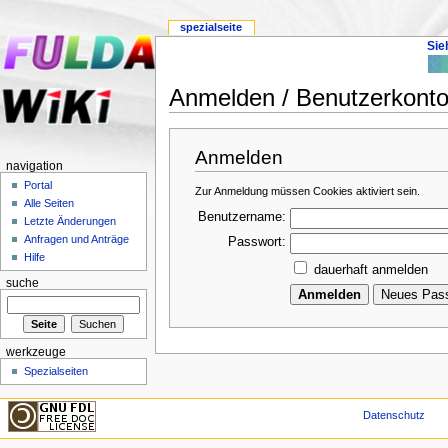
spezialseite
Sie
Anmelden / Benutzerkonto 
Anmelden
navigation
Portal
Zur Anmeldung müssen Cookies aktiviert sein.
Alle Seiten
Benutzername:
Letzte Änderungen
Anfragen und Anträge
Passwort:
Hilfe
dauerhaft anmelden
suche
werkzeuge
Spezialseiten
Datenschutz