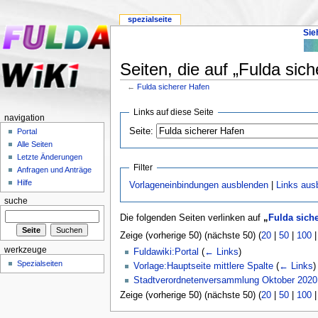
spezialseite
Sie
Seiten, die auf „Fulda sich
←
Fulda sicherer Hafen
Links auf diese Seite
navigation
Seite:
Portal
Alle Seiten
Letzte Änderungen
Filter
Anfragen und Anträge
Hilfe
Vorlageneinbindungen ausblenden
|
Links aus
suche
Die folgenden Seiten verlinken auf
„
Fulda sich
Zeige (vorherige 50) (nächste 50) (
20
|
50
|
100
werkzeuge
Fuldawiki:Portal
(
← Links
)
Spezialseiten
Vorlage:Hauptseite mittlere Spalte
(
← Links
)
Stadtverordnetenversammlung Oktober 2020
Zeige (vorherige 50) (nächste 50) (
20
|
50
|
100