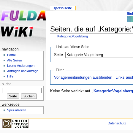
spezialseite
Sie
Seiten, die auf „Kategorie
←
Kategorie:Vogelsberg
Links auf diese Seite
navigation
Seite:
Portal
Alle Seiten
Letzte Änderungen
Filter
Anfragen und Anträge
Hilfe
Vorlageneinbindungen ausblenden
|
Links aus
suche
Keine Seite verlinkt auf
„
Kategorie:Vogelsberg
werkzeuge
Spezialseiten
Datenschutz