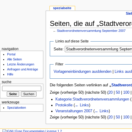
spezialseite
Sie
Seiten, die auf „Stadtver
←
Stadtverordnetenversammlung September 2007
Links auf diese Seite
Seite:
navigation
Portal
Alle Seiten
Filter
Letzte Änderungen
Anfragen und Anträge
Vorlageneinbindungen ausblenden
|
Links aus
Hilfe
suche
Die folgenden Seiten verlinken auf
„
Stadtveror
Zeige (vorherige 50) (nächste 50) (
20
|
50
|
100
Kategorie:Stadtverordnetenversammlungen
(
werkzeuge
Protokolle
(
← Links
)
Spezialseiten
Veranstaltungen 2007
(
← Links
)
Zeige (vorherige 50) (nächste 50) (
20
|
50
|
100