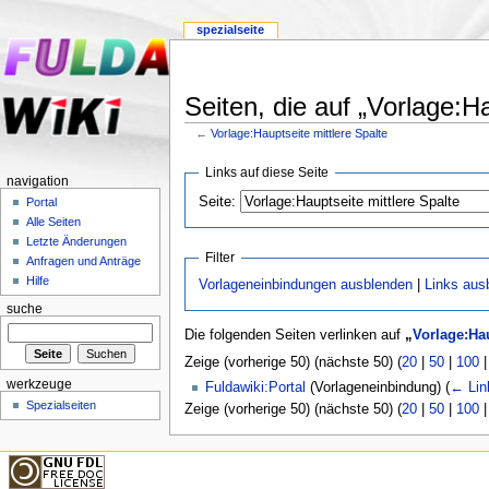
spezialseite
Seiten, die auf „Vorlage:Ha
←
Vorlage:Hauptseite mittlere Spalte
Links auf diese Seite
navigation
Seite:
Portal
Alle Seiten
Letzte Änderungen
Filter
Anfragen und Anträge
Hilfe
Vorlageneinbindungen ausblenden
|
Links aus
suche
Die folgenden Seiten verlinken auf
„
Vorlage:Hau
Zeige (vorherige 50) (nächste 50) (
20
|
50
|
100
werkzeuge
Fuldawiki:Portal
(Vorlageneinbindung)
(
← Lin
Spezialseiten
Zeige (vorherige 50) (nächste 50) (
20
|
50
|
100