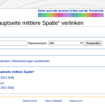
Siehe auch die neusten Artikel auf der Portalseite
uptseite mittlere Spalte“ verlinken
Namensraum:
blenden
|
Weiterleitungen ausblenden
ptseite mittlere Spalte
“
:
|
250
|
500
)
ks
)
|
250
|
500
)
Datenschutz
Über Fuldawiki
Impressum