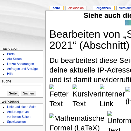
seite
diskussion
ergänzen
version
Siehe auch die
Bearbeiten von „
2021“ (Abschnitt)
navigation
Portal
Du bearbeitest diese Se
Alle Seiten
Letzte Änderungen
deine aktuelle IP-Adress
Anfragen und Anträge
Hilfe
und ist damit unwiderruf
suche
werkzeuge
Links auf diese Seite
Änderungen an
verlinkten Seiten
Spezialseiten