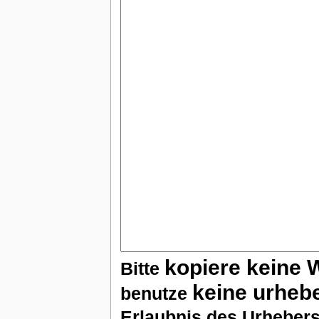
kopiere keine 
Bitte
keine urheb
benutze
Erlaubnis des Urhebers