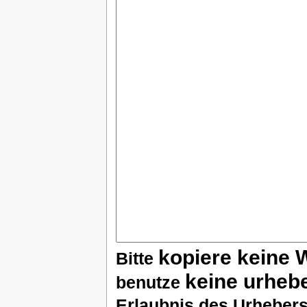
kopiere keine 
Bitte
keine urheb
benutze
Erlaubnis des Urhebers