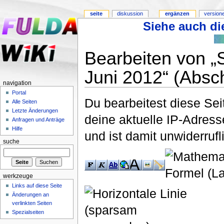
seite
diskussion
ergänzen
version
Siehe auch die
Bearbeiten von 
Juni 2012“ (Absch
navigation
Portal
Du bearbeitest diese Se
Alle Seiten
Letzte Änderungen
deine aktuelle IP-Adress
Anfragen und Anträge
Hilfe
und ist damit unwiderruf
suche
werkzeuge
Links auf diese Seite
Änderungen an
verlinkten Seiten
Spezialseiten