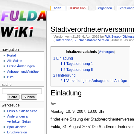
seite
diskussion
ergänzen
versionen
Stadtverordnetenversamm
Version vom 21:55, 6. Apr. 2016 bei
WikiSysop
(
Diskus
(
Unterschied
)
← Nächstältere Version
| Aktuelle Versi
navigation
Inhaltsverzeichnis
[
Verbergen
]
Portal
1
Einladung
Alle Seiten
1.1
Tagesordnung 1
Letzte Änderungen
1.2
Tagesordnung II
Anfragen und Anträge
2
Hintergrund
Hilfe
2.1
Vorstellung der Anfragen und Anträge
suche
Einladung
Am
werkzeuge
Links auf diese Seite
Montag, 10. 9. 2007, 18.00 Uhr
Änderungen an
findet eine Sitzung der Stadtverordnentenversa
verlinkten Seiten
Fulda, 31. August 2007 Die Stadtverordnetenvor
Spezialseiten
Druckversion