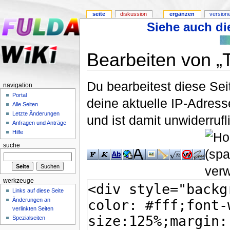
seite
diskussion
ergänzen
version
Siehe auch die
Bearbeiten von „
Du bearbeitest diese Se
navigation
Portal
deine aktuelle IP-Adress
Alle Seiten
Letzte Änderungen
und ist damit unwiderruf
Anfragen und Anträge
Hilfe
suche
werkzeuge
Links auf diese Seite
Änderungen an
verlinkten Seiten
Spezialseiten