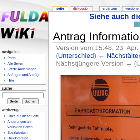
seite
diskussion
ergänzen
versionen
Siehe auch die
Antrag Informati
Version vom 15:48, 23. Apr
navigation
(
Unterschied
)
← Nächstälter
Portal
Nächstjüngere Version → (U
Alle Seiten
Letzte Änderungen
Anfragen und Anträge
Hilfe
suche
werkzeuge
Links auf diese Seite
Änderungen an
verlinkten Seiten
Spezialseiten
Druckversion