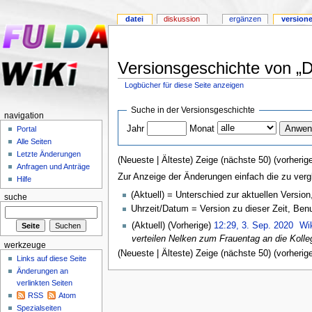
datei
diskussion
ergänzen
version
Versionsgeschichte von „D
Logbücher für diese Seite anzeigen
Suche in der Versionsgeschichte
navigation
Jahr
Monat
Portal
Alle Seiten
Letzte Änderungen
(Neueste | Älteste) Zeige (nächste 50) (vorherige
Anfragen und Anträge
Zur Anzeige der Änderungen einfach die zu verg
Hilfe
(Aktuell) = Unterschied zur aktuellen Version
suche
Uhrzeit/Datum = Version zu dieser Zeit, Be
(Aktuell) (Vorherige)
12:29, 3. Sep. 2020
Wi
verteilen Nelken zum Frauentag an die Kolle
werkzeuge
(Neueste | Älteste) Zeige (nächste 50) (vorherige
Links auf diese Seite
Änderungen an
verlinkten Seiten
RSS
Atom
Spezialseiten