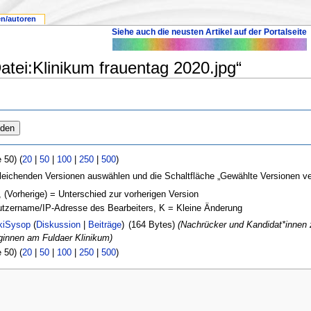
en/autoren
Siehe auch die neusten Artikel auf der Portalseite
atei:Klinikum frauentag 2020.jpg“
 50) (
20
|
50
|
100
|
250
|
500
)
leichenden Versionen auswählen und die Schaltfläche „Gewählte Versionen ver
, (Vorherige) = Unterschied zur vorherigen Version
nutzername/IP-Adresse des Bearbeiters, K = Kleine Änderung
kiSysop
(
Diskussion
|
Beiträge
)
(164 Bytes)
(Nachrücker und Kandidat*innen 
ginnen am Fuldaer Klinikum)
 50) (
20
|
50
|
100
|
250
|
500
)