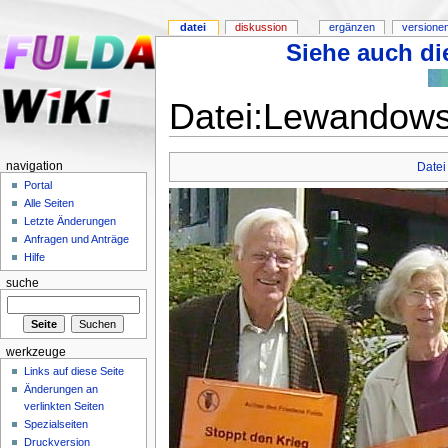
datei
diskussion
ergänzen
versione
Siehe auch die
Datei:Lewandows
navigation
Datei
Portal
Alle Seiten
Letzte Änderungen
Anfragen und Anträge
Hilfe
suche
werkzeuge
Links auf diese Seite
Änderungen an
verlinkten Seiten
Spezialseiten
Druckversion