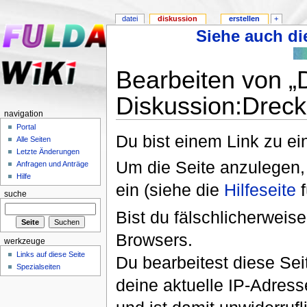
datei
diskussion
erstellen
+
Siehe auch die
Bearbeiten von „
Diskussion:Drec
navigation
Portal
Du bist einem Link zu ein
Alle Seiten
Letzte Änderungen
Um die Seite anzulegen,
Anfragen und Anträge
Hilfe
ein (siehe die
Hilfeseite
f
suche
Bist du fälschlicherweise
Browsers.
werkzeuge
Links auf diese Seite
Du bearbeitest diese Se
Spezialseiten
deine aktuelle IP-Adress