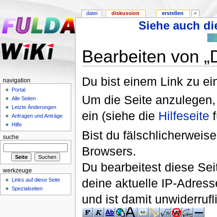
datei
diskussion
erstellen
+
Siehe auch die
Bearbeiten von „D
Du bist einem Link zu ein
navigation
Portal
Um die Seite anzulegen,
Alle Seiten
Letzte Änderungen
ein (siehe die
Hilfeseite
f
Anfragen und Anträge
Hilfe
Bist du fälschlicherweise
suche
Browsers.
Du bearbeitest diese Se
werkzeuge
deine aktuelle IP-Adress
Links auf diese Seite
Spezialseiten
und ist damit unwiderruf