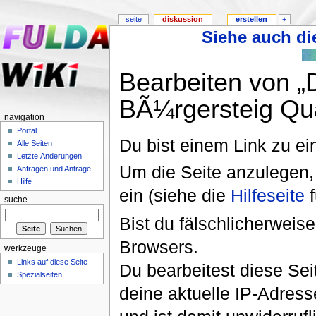
seite
diskussion
erstellen
+
Siehe auch die
Bearbeiten von „
BÃ¼rgersteig Quar
navigation
Portal
Du bist einem Link zu ein
Alle Seiten
Letzte Änderungen
Um die Seite anzulegen,
Anfragen und Anträge
Hilfe
ein (siehe die
Hilfeseite
f
suche
Bist du fälschlicherweise
Browsers.
werkzeuge
Links auf diese Seite
Du bearbeitest diese Se
Spezialseiten
deine aktuelle IP-Adress