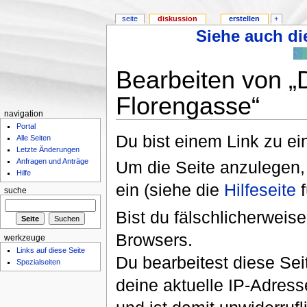
seite
diskussion
erstellen
+
Siehe auch die
Bearbeiten von „
Florengasse“
navigation
Portal
Du bist einem Link zu ein
Alle Seiten
Letzte Änderungen
Anfragen und Anträge
Um die Seite anzulegen,
Hilfe
ein (siehe die
Hilfeseite
f
suche
Bist du fälschlicherweise
Browsers.
werkzeuge
Links auf diese Seite
Du bearbeitest diese Se
Spezialseiten
deine aktuelle IP-Adress