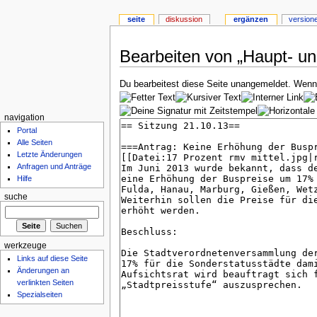
seite
diskussion
ergänzen
version
Bearbeiten von „Haupt- un
Du bearbeitest diese Seite unangemeldet. Wenn d
navigation
Portal
Alle Seiten
Letzte Änderungen
Anfragen und Anträge
Hilfe
suche
werkzeuge
Links auf diese Seite
Änderungen an
verlinkten Seiten
Spezialseiten