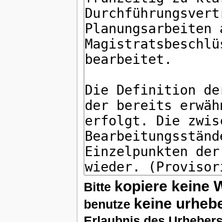
kopiere keine 
Bitte
keine urheb
benutze
Erlaubnis des Urhebers