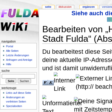
seite
diskussion
ergänzen
version
Siehe auch die
Bearbeiten von „
Stadt Fulda“ (Abs
navigation
Portal
Du bearbeitest diese Se
Alle Seiten
Letzte Änderungen
deine aktuelle IP-Adress
Anfragen und Anträge
Hilfe
und ist damit unwiderruf
suche
werkzeuge
Links auf diese Seite
Änderungen an
verlinkten Seiten
Spezialseiten