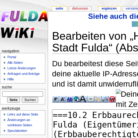
seite
diskussion
ergänzen
version
Siehe auch die
Bearbeiten von „
Stadt Fulda“ (Abs
navigation
Portal
Du bearbeitest diese Se
Alle Seiten
Letzte Änderungen
deine aktuelle IP-Adress
Anfragen und Anträge
Hilfe
und ist damit unwiderruf
suche
werkzeuge
Links auf diese Seite
Änderungen an
verlinkten Seiten
Spezialseiten