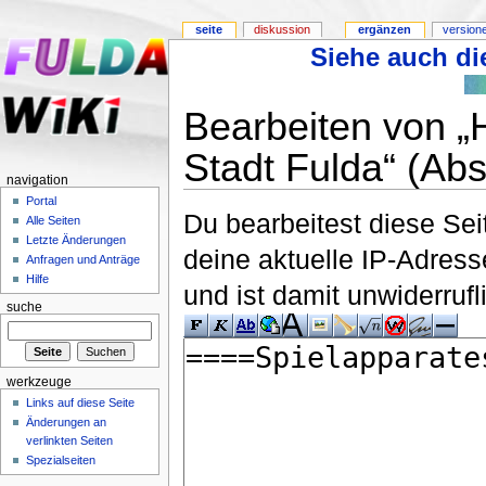
seite
diskussion
ergänzen
version
Siehe auch die
Bearbeiten von „
Stadt Fulda“ (Abs
navigation
Portal
Du bearbeitest diese Se
Alle Seiten
Letzte Änderungen
deine aktuelle IP-Adress
Anfragen und Anträge
Hilfe
und ist damit unwiderruf
suche
werkzeuge
Links auf diese Seite
Änderungen an
verlinkten Seiten
Spezialseiten