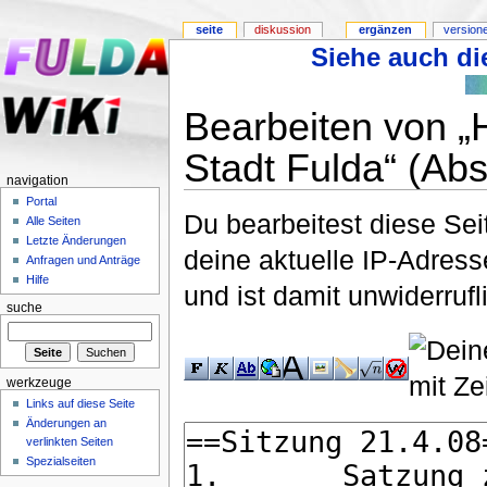
seite
diskussion
ergänzen
version
Siehe auch die
Bearbeiten von „
Stadt Fulda“ (Abs
navigation
Portal
Du bearbeitest diese Se
Alle Seiten
Letzte Änderungen
deine aktuelle IP-Adress
Anfragen und Anträge
Hilfe
und ist damit unwiderruf
suche
werkzeuge
Links auf diese Seite
Änderungen an
verlinkten Seiten
Spezialseiten