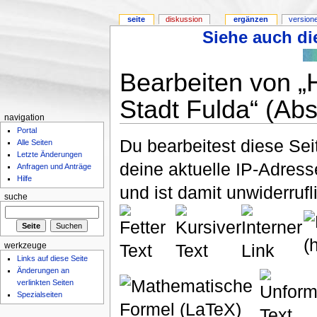
seite
diskussion
ergänzen
version
Siehe auch die
Bearbeiten von „
Stadt Fulda“ (Abs
navigation
Portal
Du bearbeitest diese Se
Alle Seiten
Letzte Änderungen
deine aktuelle IP-Adress
Anfragen und Anträge
Hilfe
und ist damit unwiderruf
suche
werkzeuge
Links auf diese Seite
Änderungen an
verlinkten Seiten
Spezialseiten