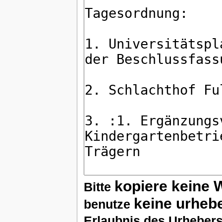
kopiere keine 
Bitte
keine urheb
benutze
Erlaubnis des Urhebers