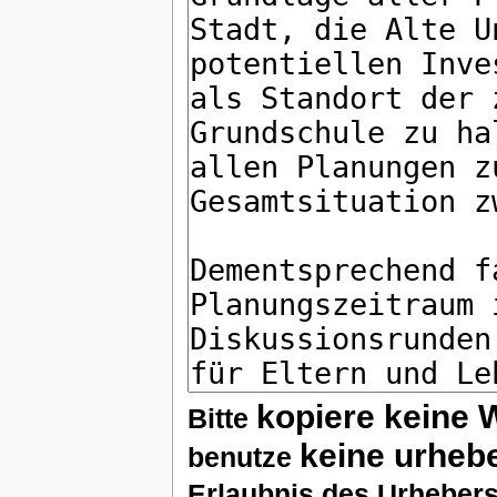
kopiere keine 
Bitte
keine urheb
benutze
Erlaubnis des Urhebers