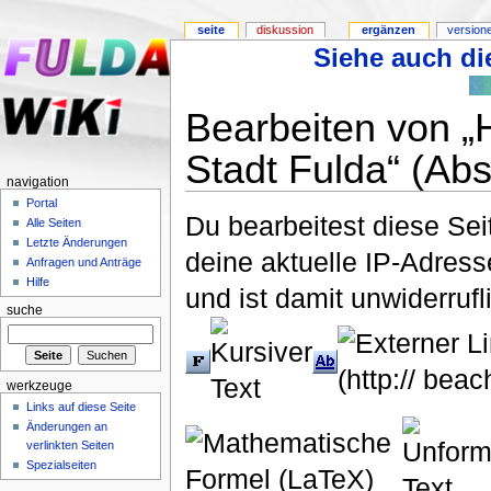
seite
diskussion
ergänzen
version
Siehe auch die
Bearbeiten von „
Stadt Fulda“ (Abs
navigation
Portal
Du bearbeitest diese Se
Alle Seiten
Letzte Änderungen
deine aktuelle IP-Adress
Anfragen und Anträge
Hilfe
und ist damit unwiderruf
suche
werkzeuge
Links auf diese Seite
Änderungen an
verlinkten Seiten
Spezialseiten