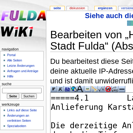
seite
diskussion
ergänzen
version
Siehe auch die
Bearbeiten von „
Stadt Fulda“ (Abs
navigation
Portal
Du bearbeitest diese Se
Alle Seiten
Letzte Änderungen
deine aktuelle IP-Adress
Anfragen und Anträge
Hilfe
und ist damit unwiderruf
suche
werkzeuge
Links auf diese Seite
Änderungen an
verlinkten Seiten
Spezialseiten